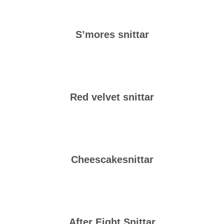
S’mores snittar
Red velvet snittar
Cheescakesnittar
After Eight Snittar