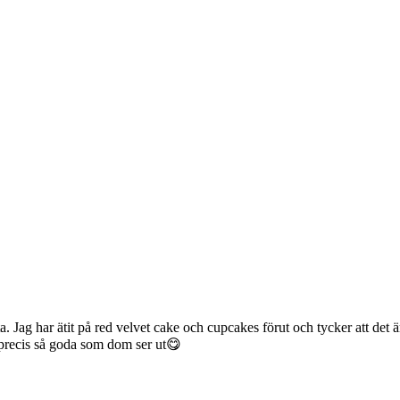
a. Jag har ätit på red velvet cake och cupcakes förut och tycker att det
r precis så goda som dom ser ut😋