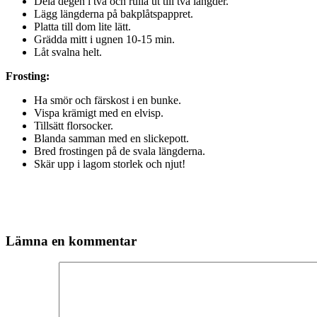
Dela degen i två och rulla ut till två längder.
Lägg längderna på bakplåtspappret.
Platta till dom lite lätt.
Grädda mitt i ugnen 10-15 min.
Låt svalna helt.
Frosting:
Ha smör och färskost i en bunke.
Vispa krämigt med en elvisp.
Tillsätt florsocker.
Blanda samman med en slickepott.
Bred frostingen på de svala längderna.
Skär upp i lagom storlek och njut!
Lämna en kommentar