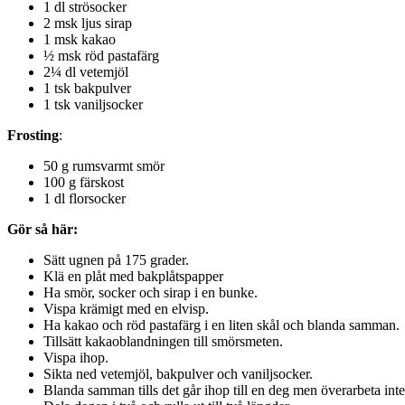
1 dl strösocker
2 msk ljus sirap
1 msk kakao
½ msk röd pastafärg
2¼ dl vetemjöl
1 tsk bakpulver
1 tsk vaniljsocker
Frosting
:
50 g rumsvarmt smör
100 g färskost
1 dl florsocker
Gör så här:
Sätt ugnen på 175 grader.
Klä en plåt med bakplåtspapper
Ha smör, socker och sirap i en bunke.
Vispa krämigt med en elvisp.
Ha kakao och röd pastafärg i en liten skål och blanda samman.
Tillsätt kakaoblandningen till smörsmeten.
Vispa ihop.
Sikta ned vetemjöl, bakpulver och vaniljsocker.
Blanda samman tills det går ihop till en deg men överarbeta inte