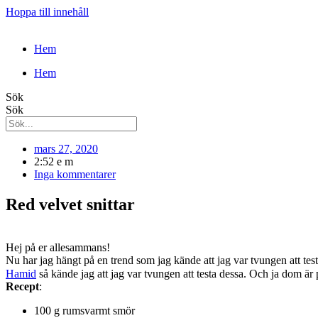
Hoppa till innehåll
Hem
Hem
Sök
Sök
mars 27, 2020
2:52 e m
Inga kommentarer
Red velvet snittar
Hej på er allesammans!
Nu har jag hängt på en trend som jag kände att jag var tvungen att test
Hamid
så kände jag att jag var tvungen att testa dessa. Och ja dom ä
Recept
:
100 g rumsvarmt smör