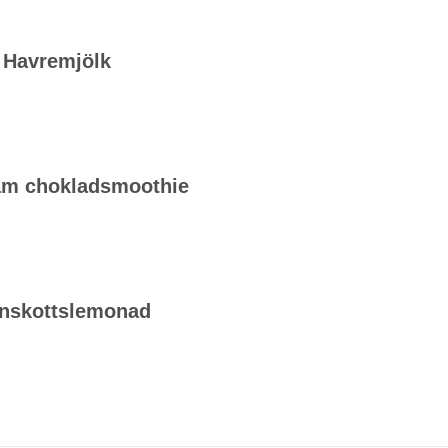
Havremjölk
am chokladsmoothie
nskottslemonad