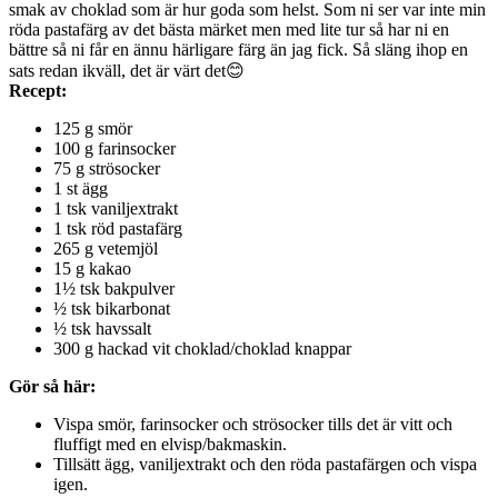
smak av choklad som är hur goda som helst. Som ni ser var inte min
röda pastafärg av det bästa märket men med lite tur så har ni en
bättre så ni får en ännu härligare färg än jag fick. Så släng ihop en
sats redan ikväll, det är värt det😊
Recept:
125 g smör
100 g farinsocker
75 g strösocker
1 st ägg
1 tsk vaniljextrakt
1 tsk röd pastafärg
265 g vetemjöl
15 g kakao
1½ tsk bakpulver
½ tsk bikarbonat
½ tsk havssalt
300 g hackad vit choklad/choklad knappar
Gör så här:
Vispa smör, farinsocker och strösocker tills det är vitt och
fluffigt med en elvisp/bakmaskin.
Tillsätt ägg, vaniljextrakt och den röda pastafärgen och vispa
igen.