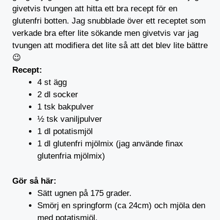
givetvis tvungen att hitta ett bra recept för en
glutenfri botten. Jag snubblade över ett receptet som
verkade bra efter lite sökande men givetvis var jag
tvungen att modifiera det lite så att det blev lite bättre
😉
Recept:
4 st ägg
2 dl socker
1 tsk bakpulver
½ tsk vaniljpulver
1 dl potatismjöl
1 dl glutenfri mjölmix (jag använde finax
glutenfria mjölmix)
Gör så här:
Sätt ugnen på 175 grader.
Smörj en springform (ca 24cm) och mjöla den
med potatismjöl.