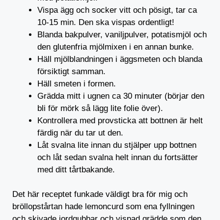
Vispa ägg och socker vitt och pösigt, tar ca
10-15 min. Den ska vispas ordentligt!
Blanda bakpulver, vaniljpulver, potatismjöl och
den glutenfria mjölmixen i en annan bunke.
Häll mjölblandningen i äggsmeten och blanda
försiktigt samman.
Häll smeten i formen.
Grädda mitt i ugnen ca 30 minuter (börjar den
bli för mörk så lägg lite folie över).
Kontrollera med provsticka att bottnen är helt
färdig när du tar ut den.
Låt svalna lite innan du stjälper upp bottnen
och låt sedan svalna helt innan du fortsätter
med ditt tårtbakande.
Det här receptet funkade väldigt bra för mig och
bröllopstårtan hade lemoncurd som ena fyllningen
och skivade jordgubbar och vispad grädde som den