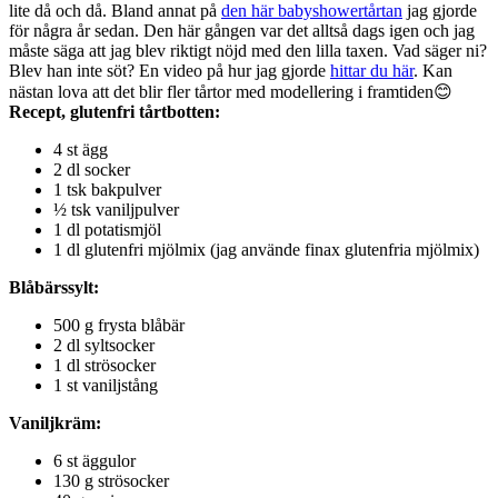
lite då och då. Bland annat på
den här babyshowertårtan
jag gjorde
för några år sedan. Den här gången var det alltså dags igen och jag
måste säga att jag blev riktigt nöjd med den lilla taxen. Vad säger ni?
Blev han inte söt? En video på hur jag gjorde
hittar du här
. Kan
nästan lova att det blir fler tårtor med modellering i framtiden😊
Recept, glutenfri tårtbotten:
4 st ägg
2 dl socker
1 tsk bakpulver
½ tsk vaniljpulver
1 dl potatismjöl
1 dl glutenfri mjölmix (jag använde finax glutenfria mjölmix)
Blåbärssylt:
500 g frysta blåbär
2 dl syltsocker
1 dl strösocker
1 st vaniljstång
Vaniljkräm:
6 st äggulor
130 g strösocker