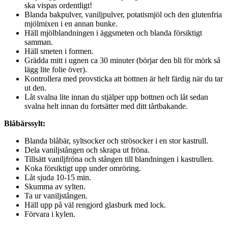
ska vispas ordentligt!
Blanda bakpulver, vaniljpulver, potatismjöl och den glutenfria
mjölmixen i en annan bunke.
Häll mjölblandningen i äggsmeten och blanda försiktigt
samman.
Häll smeten i formen.
Grädda mitt i ugnen ca 30 minuter (börjar den bli för mörk så
lägg lite folie över).
Kontrollera med provsticka att bottnen är helt färdig när du tar
ut den.
Låt svalna lite innan du stjälper upp bottnen och låt sedan
svalna helt innan du fortsätter med ditt tårtbakande.
Blåbärssylt:
Blanda blåbär, syltsocker och strösocker i en stor kastrull.
Dela vaniljstången och skrapa ut fröna.
Tillsätt vaniljfröna och stången till blandningen i kastrullen.
Koka försiktigt upp under omröring.
Låt sjuda 10-15 min.
Skumma av sylten.
Ta ur vaniljstången.
Häll upp på väl rengjord glasburk med lock.
Förvara i kylen.