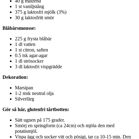
40 g maizena
1 st vaniljstång
375 g laktosfri mjölk (3%)
30 g laktosfritt smör
Blåbärsmousse:
225 g frysta blåbär
1 dl vatten
1 st citron, saften
0.5 tsk agar-agar
1 dl strösocker
3 dl laktosfri vispgrädde
Dekoration:
Marsipan
1-2 msk neutral olja
Silverfärg
Gör så här, glutenfri tårtbotten:
Sätt ugnen på 175 grader.
Smörj en springform (ca 24cm) och mjöla den med
potatismjöl.
Vispa ägg och socker vitt och pösigt, tar ca 10-15 min. Den