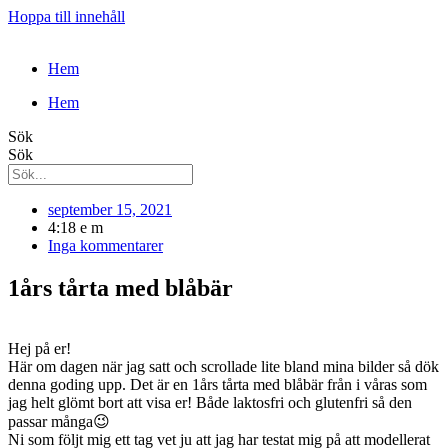
Hoppa till innehåll
Hem
Hem
Sök
Sök
september 15, 2021
4:18 e m
Inga kommentarer
1års tårta med blåbär
Hej på er!
Här om dagen när jag satt och scrollade lite bland mina bilder så dök
denna goding upp. Det är en 1års tårta med blåbär från i våras som
jag helt glömt bort att visa er! Både laktosfri och glutenfri så den
passar många😉
Ni som följt mig ett tag vet ju att jag har testat mig på att modellerat