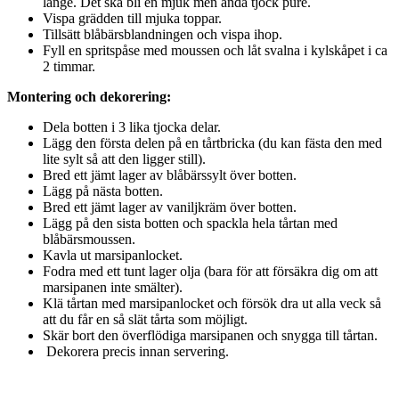
länge. Det ska bli en mjuk men ändå tjock puré.
Vispa grädden till mjuka toppar.
Tillsätt blåbärsblandningen och vispa ihop.
Fyll en spritspåse med moussen och låt svalna i kylskåpet i ca
2 timmar.
Montering och dekorering:
Dela botten i 3 lika tjocka delar.
Lägg den första delen på en tårtbricka (du kan fästa den med
lite sylt så att den ligger still).
Bred ett jämt lager av blåbärssylt över botten.
Lägg på nästa botten.
Bred ett jämt lager av vaniljkräm över botten.
Lägg på den sista botten och spackla hela tårtan med
blåbärsmoussen.
Kavla ut marsipanlocket.
Fodra med ett tunt lager olja (bara för att försäkra dig om att
marsipanen inte smälter).
Klä tårtan med marsipanlocket och försök dra ut alla veck så
att du får en så slät tårta som möjligt.
Skär bort den överflödiga marsipanen och snygga till tårtan.
Dekorera precis innan servering.