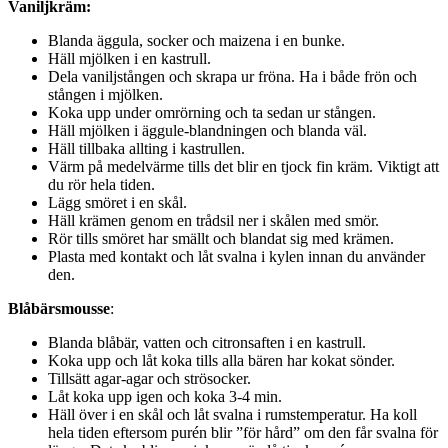
Vaniljkräm:
Blanda äggula, socker och maizena i en bunke.
Häll mjölken i en kastrull.
Dela vaniljstången och skrapa ur fröna. Ha i både frön och
stången i mjölken.
Koka upp under omrörning och ta sedan ur stången.
Häll mjölken i äggule-blandningen och blanda väl.
Häll tillbaka allting i kastrullen.
Värm på medelvärme tills det blir en tjock fin kräm. Viktigt att
du rör hela tiden.
Lägg smöret i en skål.
Häll krämen genom en trådsil ner i skålen med smör.
Rör tills smöret har smällt och blandat sig med krämen.
Plasta med kontakt och låt svalna i kylen innan du använder
den.
Blåbärsmousse
:
Blanda blåbär, vatten och citronsaften i en kastrull.
Koka upp och låt koka tills alla bären har kokat sönder.
Tillsätt agar-agar och strösocker.
Låt koka upp igen och koka 3-4 min.
Häll över i en skål och låt svalna i rumstemperatur. Ha koll
hela tiden eftersom purén blir ”för hård” om den får svalna för