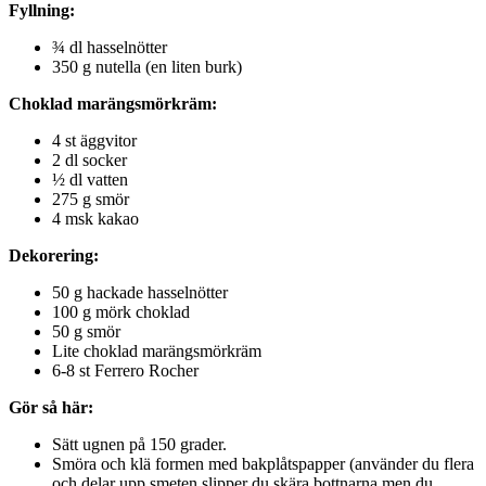
Fyllning:
¾ dl hasselnötter
350 g nutella (en liten burk)
Choklad marängsmörkräm:
4 st äggvitor
2 dl socker
½ dl vatten
275 g smör
4 msk kakao
Dekorering:
50 g hackade hasselnötter
100 g mörk choklad
50 g smör
Lite choklad marängsmörkräm
6-8 st Ferrero Rocher
Gör så här:
Sätt ugnen på 150 grader.
Smöra och klä formen med bakplåtspapper (använder du flera
och delar upp smeten slipper du skära bottnarna men du