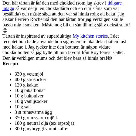
Den här tårtan är iaf den med choklad (som jag skrev i
tidigare
inlägg
så var det ju en chokladtårta och en citrustårta som var
beställda) och måste säga att den var så himla rolig att baka! Jag
älskar Ferrero Rocher så den här tårtan tror jag verkligen skulle
passa mig i smaken. Måste nog bli en sån till mig själv också snart!
😉
Tårtan är inspirerad av superduktiga
My kitchen stories
. I det
receptet hon hade använde hon sig av en tre lika delar botten fast
med kakao i. Jag tycker inte den bottnen är någon vidare
chokladbotten så jag bytte till min favorit från Roy Fares istället.
Den är verkligen mums och det blev bara så himla bra!😄
Recept:
330 g vetemjöl
400 g strösocker
120 g kakao
10 g bikarbonat
10 g bakpulver
10 g vaniljsocker
10 g salt
3 st rumsvarma ägg
350 g rumsvarm mjölk
180 g neutral olja (tex rapsolja)
300 g nybryggt varmt kaffe