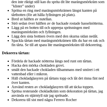
den inte riktigt still kan du sprita dit lite marängsmörkräm som
”klister” under)
Spritsa en ring med marängsmörkrämen längst kanten på
tårtbotten (för att hålla fyllningen på plats).
Bred ut hälften av nutellan.
Strö sedan över hälften av de hackade rostade hasselnötterna.
Lägg på en botten till och upprepa spritsningen med
marängsmörkräm och fyllningen.
Lägg den sista bottnen övers med den skurna sidan nedåt.
Spackla tårtan med marängsmörkrämen tills du har en rak och
fin tårta. Se till att spara lite marängsmörkräm till dekorering.
Dekorera tårtan:
Fördela de hackade nötterna längs ned runt om tårtan.
Hacka den mörka chokladen grovt.
smält den hackade chokladen tillsammans med smöret i ett
vattenbad eller i mikron.
Häll chokladglasyren på tårtans topp och låt det rinna fint ned
över kanten.
Använd resten av chokladglasyren till att täcka toppen.
Spritsa resterande chokladkräm som dekoration på tårtan, jag
använda en stjärntyll när jag spritsade.
Dekorera till sist med några Ferrero Rocher