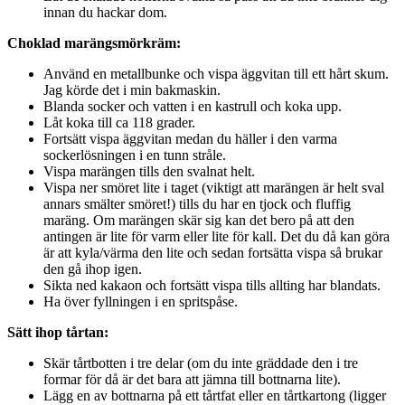
innan du hackar dom.
Choklad marängsmörkräm:
Använd en metallbunke och vispa äggvitan till ett hårt skum.
Jag körde det i min bakmaskin.
Blanda socker och vatten i en kastrull och koka upp.
Låt koka till ca 118 grader.
Fortsätt vispa äggvitan medan du häller i den varma
sockerlösningen i en tunn stråle.
Vispa marängen tills den svalnat helt.
Vispa ner smöret lite i taget (viktigt att marängen är helt sval
annars smälter smöret!) tills du har en tjock och fluffig
maräng. Om marängen skär sig kan det bero på att den
antingen är lite för varm eller lite för kall. Det du då kan göra
är att kyla/värma den lite och sedan fortsätta vispa så brukar
den gå ihop igen.
Sikta ned kakaon och fortsätt vispa tills allting har blandats.
Ha över fyllningen i en spritspåse.
Sätt ihop tårtan:
Skär tårtbotten i tre delar (om du inte gräddade den i tre
formar för då är det bara att jämna till bottnarna lite).
Lägg en av bottnarna på ett tårtfat eller en tårtkartong (ligger