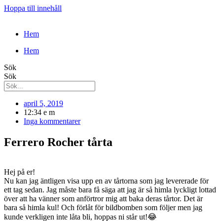
Hoppa till innehåll
Hem
Hem
Sök
Sök
april 5, 2019
12:34 e m
Inga kommentarer
Ferrero Rocher tårta
Hej på er!
Nu kan jag äntligen visa upp en av tårtorna som jag levererade för
ett tag sedan. Jag måste bara få säga att jag är så himla lyckligt lottad
över att ha vänner som anförtror mig att baka deras tårtor. Det är
bara så himla kul! Och förlåt för bildbomben som följer men jag
kunde verkligen inte låta bli, hoppas ni står ut!😂