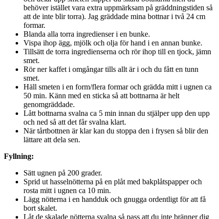
behöver istället vara extra uppmärksam på gräddningstiden så
att de inte blir torra). Jag gräddade mina bottnar i två 24 cm
formar.
Blanda alla torra ingredienser i en bunke.
Vispa ihop ägg, mjölk och olja för hand i en annan bunke.
Tillsätt de torra ingredienserna och rör ihop till en tjock, jämn
smet.
Rör ner kaffet i omgångar tills allt är i och du fått en tunn
smet.
Häll smeten i en form/flera formar och grädda mitt i ugnen ca
50 min. Känn med en sticka så att bottnarna är helt
genomgräddade.
Lått bottnarna svalna ca 5 min innan du stjälper upp den upp
och ned så att det får svalna klart.
När tårtbottnen är klar kan du stoppa den i frysen så blir den
lättare att dela sen.
Fyllning:
Sätt ugnen på 200 grader.
Sprid ut hasselnötterna på en plåt med bakplåtspapper och
rosta mitt i ugnen ca 10 min.
Lägg nötterna i en handduk och gnugga ordentligt för att få
bort skalet.
Låt de skalade nötterna svalna så pass att du inte bränner dig