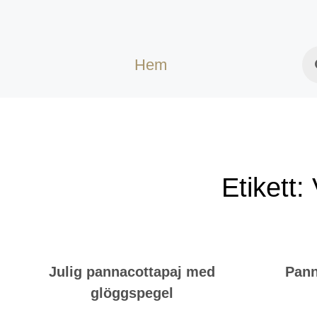
Hem
Etikett:
Julig pannacottapaj med
Pann
glöggspegel