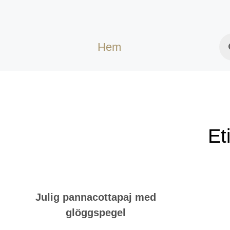
Hem
Et
Julig pannacottapaj med
glöggspegel