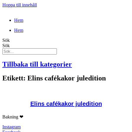
Hoppa till innehåll
Hem
Hem
Sök
Sök
Tillbaka till kategorier
Etikett: Elins cafékakor juledition
Elins cafékakor juledition
Bakning ❤
Instagram