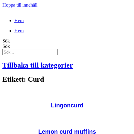
Hoppa till innehåll
Hem
Hem
Sök
Sök
Tillbaka till kategorier
Etikett: Curd
Lingoncurd
Lemon curd muffins