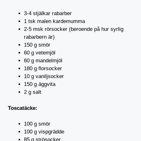
3-4 stjälkar rabarber
1 tsk malen kardemumma
2-5 msk rörsocker (beroende på hur syrlig
rabarbern är)
150 g smör
60 g vetemjöl
60 g mandelmjöl
180 g florsocker
10 g vaniljsocker
150 g äggvita
2 g salt
Toscatäcke:
100 g smör
100 g vispgrädde
85 g strösocker