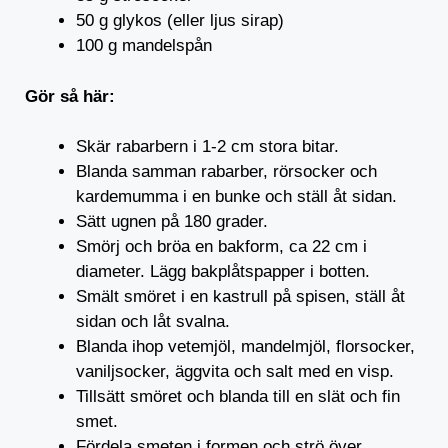
50 g glykos (eller ljus sirap)
100 g mandelspån
Gör så här:
Skär rabarbern i 1-2 cm stora bitar.
Blanda samman rabarber, rörsocker och
kardemumma i en bunke och ställ åt sidan.
Sätt ugnen på 180 grader.
Smörj och bröa en bakform, ca 22 cm i
diameter. Lägg bakplåtspapper i botten.
Smält smöret i en kastrull på spisen, ställ åt
sidan och låt svalna.
Blanda ihop vetemjöl, mandelmjöl, florsocker,
vaniljsocker, äggvita och salt med en visp.
Tillsätt smöret och blanda till en slät och fin
smet.
Fördela smeten i formen och strö över