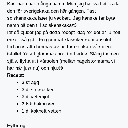
Kärt barn har många namn. Men jag har valt att kalla
den för sverigekaka den här gången. Fast
solskenskaka låter ju vackert. Jag kanske får byta
namn på den till solskenskaka😉
Iaf så bjuder jag på detta recept idag för det är ju helt
enkelt så gott. En gammal klassiker som absolut
förtjänas att dammas av nu för en fika i vårsolen
istället för att glömmas bort i ett arkiv. Släng ihop en
själv, flytta ut i vårsolen (mellan hagelstormarna vi
har här just nu) och njut😊
Recept
:
3 st ägg
3 dl strösocker
3 dl vetemjöl
2 tsk bakpulver
1 dl kokhett vatten
Fyllning
: