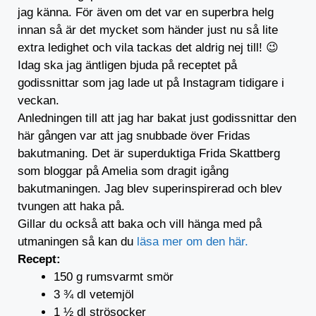
jag känna. För även om det var en superbra helg
innan så är det mycket som händer just nu så lite
extra ledighet och vila tackas det aldrig nej till! 😉
Idag ska jag äntligen bjuda på receptet på
godissnittar som jag lade ut på Instagram tidigare i
veckan.
Anledningen till att jag har bakat just godissnittar den
här gången var att jag snubbade över Fridas
bakutmaning. Det är superduktiga Frida Skattberg
som bloggar på Amelia som dragit igång
bakutmaningen. Jag blev superinspirerad och blev
tvungen att haka på.
Gillar du också att baka och vill hänga med på
utmaningen så kan du
läsa mer om den här.
Recept:
150 g rumsvarmt smör
3 ¾ dl vetemjöl
1 ½ dl strösocker