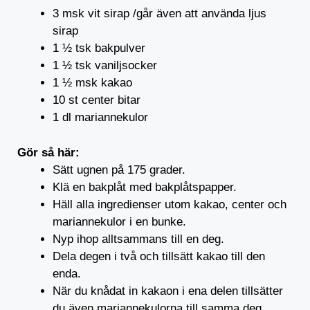
3 msk vit sirap /går även att använda ljus
sirap
1 ½ tsk bakpulver
1 ½ tsk vaniljsocker
1 ½ msk kakao
10 st center bitar
1 dl mariannekulor
Gör så här:
Sätt ugnen på 175 grader.
Klä en bakplåt med bakplåtspapper.
Häll alla ingredienser utom kakao, center och
mariannekulor i en bunke.
Nyp ihop alltsammans till en deg.
Dela degen i två och tillsätt kakao till den
enda.
När du knådat in kakaon i ena delen tillsätter
du även mariannekulorna till samma deg.