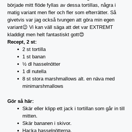
började mitt flöde fyllas av dessa tortillas, några i
matig variant men fler och fler som efterrätter. Så
givetvis var jag också tvungen att göra min egen
variant😉 Vi kan väll säga att det var EXTREMT
kladdigt men helt fantastiskt gott😍
Recept, 2 st:
2 st tortilla
1 st banan
½ dl hasselnötter
1 dl nutella
8 st stora marshmallows alt. en näva med
minimarshmallows
Gör så här:
Skär eller klipp ett jack i tortillan som går in till
mitten.
Skär bananen i skivor.
Hacka hasselnötterna.