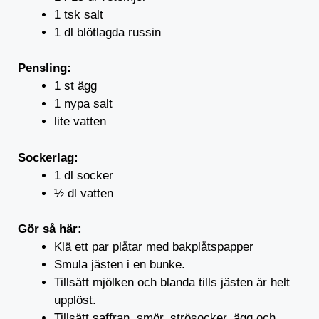
1 tsk salt
1 dl blötlagda russin
Pensling:
1 st ägg
1 nypa salt
lite vatten
Sockerlag:
1 dl socker
½ dl vatten
Gör så här:
Klä ett par plåtar med bakplåtspapper
Smula jästen i en bunke.
Tillsätt mjölken och blanda tills jästen är helt
upplöst.
Tillsätt saffran, smör, strösocker, ägg och