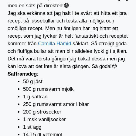
med en sats på direkten!😁
Jag ska erkänna att jag haft lite svårt att hitta ett bra
recept på lussebullar och testa alla möjliga och
omöjliga recept. Men nu äntligen har jag hittat ett
recept som jag tycker är helt fantastiskt och receptet
kommer från
Camilla Hamid
såklart. Så otroligt goda
och fluffiga bullar att man blir alldeles lycklig i själen.
Det må vara första gången jag bakat dessa men jag
kan lova att det inte är sista gången. Så goda!😍
Saffransdeg:
50 g jäst
500 g rumsvarm mjölk
1 g saffran
250 g rumsvarmt smör i bitar
200 g strösocker
1 msk vaniljsocker
1 st ägg
14-15 dl vetemjöl