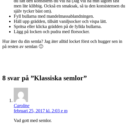
du fått den konsistens du vill ha (Jag vill ha min lagom fast
men lite klibbig. Också en smaksak, så ta den konsistensen du
själv tycker bäst om).
Fyll bullarna med mandelmassablandningen.
Häll upp grädden, tillsätt vaniljsocker och vispa lätt.
Spritsa eller klicka grädden på de fyllda bullarna.
Lägg på locken och pudra med florsocker.
Hur äter du din semla? Jag äter alltid locket först och hugger sen in
på resten av semlan 🙂
8 svar på ”Klassiska semlor”
Caroline
februari 25, 2017 kl. 2:03 e m
Vad gott med semlor.