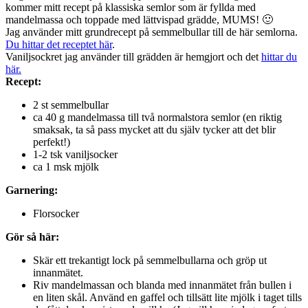
kommer mitt recept på klassiska semlor som är fyllda med
mandelmassa och toppade med lättvispad grädde, MUMS! 🙂
Jag använder mitt grundrecept på semmelbullar till de här semlorna.
Du hittar det receptet här
.
Vaniljsockret jag använder till grädden är hemgjort och det
hittar du
här.
Recept:
2 st semmelbullar
ca 40 g mandelmassa till två normalstora semlor (en riktig
smaksak, ta så pass mycket att du själv tycker att det blir
perfekt!)
1-2 tsk vaniljsocker
ca 1 msk mjölk
Garnering:
Florsocker
Gör så här:
Skär ett trekantigt lock på semmelbullarna och gröp ut
innanmätet.
Riv mandelmassan och blanda med innanmätet från bullen i
en liten skål. Använd en gaffel och tillsätt lite mjölk i taget tills