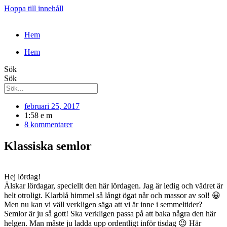
Hoppa till innehåll
Hem
Hem
Sök
Sök
februari 25, 2017
1:58 e m
8 kommentarer
Klassiska semlor
Hej lördag!
Älskar lördagar, speciellt den här lördagen. Jag är ledig och vädret är
helt otroligt. Klarblå himmel så långt ögat når och massor av sol! 😀
Men nu kan vi väll verkligen säga att vi är inne i semmeltider?
Semlor är ju så gott! Ska verkligen passa på att baka några den här
helgen. Man måste ju ladda upp ordentligt inför tisdag 😉 Här